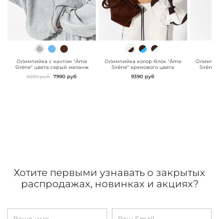
" class="js-prevent-
" class="js-prevent-
" class="
images">
images">
images"
Олимпийка с кантом "Âme
Олимпийка колор-блок "Âme
Олимпий
Sirène" цвета серый меланж
Sirène" кремового цвета
Sirène"
9390 руб
7990 руб
9390 руб
Хотите первыми узнавать о закрытых
распродажах, новинках и акциях?