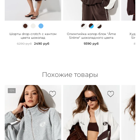
" class="js-prevent-
" class="js-prevent-
" class="
images">
images">
images"
Шорты drop-crotch с кантом
Олимпийка колор-блок "Âme
Худи 
цвета шоколад
Sirène" шоколадного цвета
Sirèn
6290 руб
2490 руб
9390 руб
849
Похожие товары
-15%