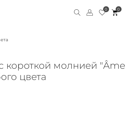
0
0
вета
с короткой молнией "Âme
бого цвета