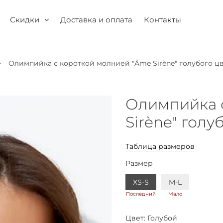
Скидки
Доставка и оплата
Контакты
Олимпийка с короткой молнией "Âme Sirène" голубого ц
Олимпийка 
Sirène" голу
Таблица размеров
Размер
XS-S
M-L
Последний
Мало
Цвет:
Голубой