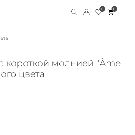
0
0
вета
с короткой молнией "Âme
бого цвета