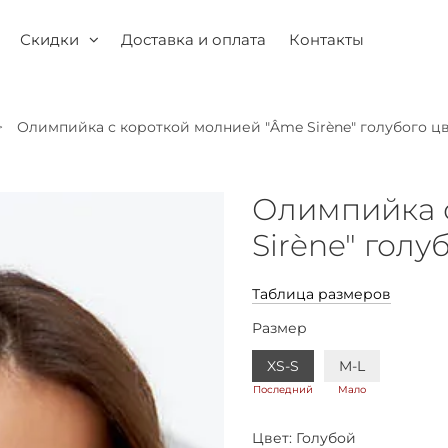
Скидки
Доставка и оплата
Контакты
Олимпийка с короткой молнией "Âme Sirène" голубого ц
Олимпийка 
Sirène" голу
Таблица размеров
Размер
XS-S
M-L
Последний
Мало
Цвет:
Голубой