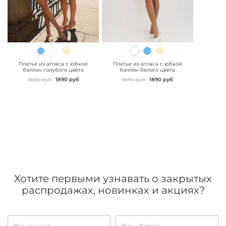
" class="js-prevent-
" class="js-prevent-
images">
images">
Платье из атласа с юбкой
Платье из атласа с юбкой
баллон голубого цвета
баллон белого цвета
9590 руб
1890 руб
9590 руб
1890 руб
Хотите первыми узнавать о закрытых
распродажах, новинках и акциях?