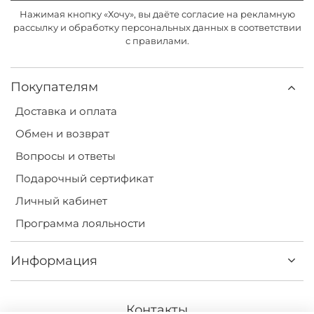
и частью сложного многослойного трендового образа.
Нажимая кнопку «Хочу», вы даёте согласие на рекламную
рассылку и обработку персональных данных в соответствии
Большой ассортимент и быстрая доставка
с правилами.
Купить платье длины мини по приятной цене с
доставкой по всей России, включая Москву и другие
Покупателям
города, можно в нашем интернет-магазине. Оформите
заказ всего за пару кликов, соберите образ мечты и
Доставка и оплата
наслаждайтесь моментами вместе с DARSI.
Обмен и возврат
Вопросы и ответы
Подарочный сертификат
Личный кабинет
Программа лояльности
Информация
Контакты