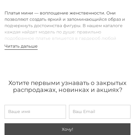
Платья мини — воплощение женственности. Они
позволяют создать яркий и запоминающийся образ и
подчеркнуть достоинства фигуры. В нашем каталоге
каждая найдет модель по душе: правильно
подобранное платье впишется в гардероб любой
девушки и станет главным акцентом стильных образов.
Читать дальше
Какой фасон выбрать
Для тех, кто ценит элегантность, мы предлагаем
модели из натуральных материалов с утонченным
силуэтом, для поклонниц дерзких образов — вечерние
Хотите первыми узнавать о закрытых
мини платья с эффектными пайетками.
распродажах, новинках и акциях?
Для повседневного летнего образа стилисты
рекомендуют сочетать укороченные платья с обувью на
низком ходу и минималистичными аксессуарами.
Вечерние мини платья лучше всего смотрятся с обувью
на высоком каблуке и яркими украшениями. Не
бойтесь экспериментировать: женское короткое
Хочу!
платье может быть как самостоятельным акцентом, так