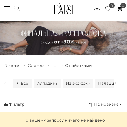
0
0
Главная
Одежда
...
С пайетками
Все
Алладины
Из экокожи
Палаццо
К
Фильтр
По вашему запросу ничего не найдено