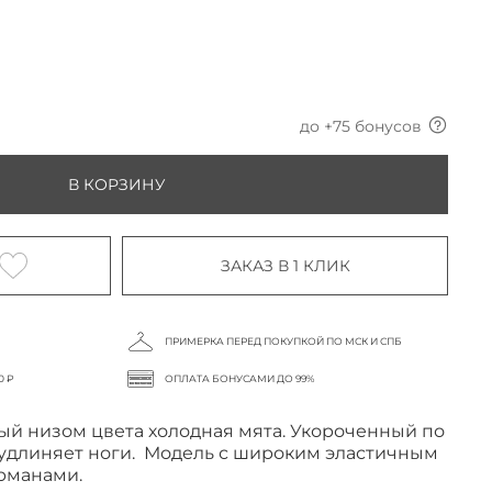
до +
75
бонусов
В КОРЗИНУ
ЗАКАЗ В 1 КЛИК
ПРИМЕРКА ПЕРЕД ПОКУПКОЙ ПО МСК И СПБ
0 ₽
ОПЛАТА БОНУСАМИ ДО 99%
й низом цвета холодная мята. Укороченный по
 удлиняет ноги. Модель с широким эластичным
арманами.