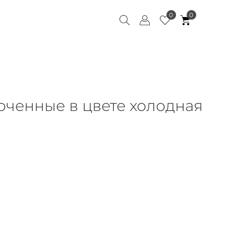
0
0
ченные в цвете холодная