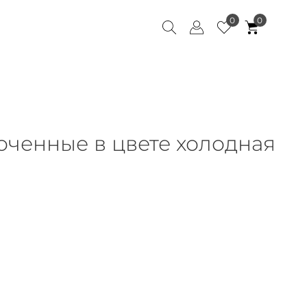
0
0
ченные в цвете холодная