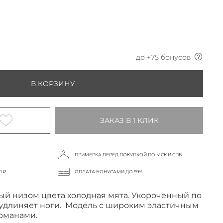
до +
75
бонусов
В КОРЗИНУ
ЗАКАЗ В 1 КЛИК
ПРИМЕРКА ПЕРЕД ПОКУПКОЙ ПО МСК И СПБ
0 ₽
ОПЛАТА БОНУСАМИ ДО 99%
й низом цвета холодная мята. Укороченный по
 удлиняет ноги. Модель с широким эластичным
арманами.