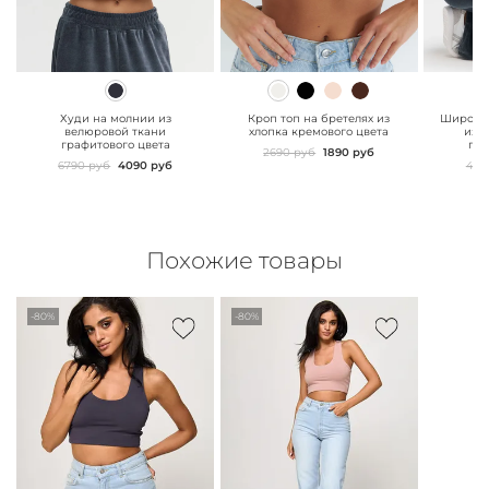
" class="js-prevent-
" class="js-prevent-
" class="
images">
images">
images"
Худи на молнии из
Кроп топ на бретелях из
Широкие
велюровой ткани
хлопка кремового цвета
из 
графитового цвета
гра
2690 руб
1890 руб
6790 руб
4090 руб
499
Похожие товары
-80%
-80%