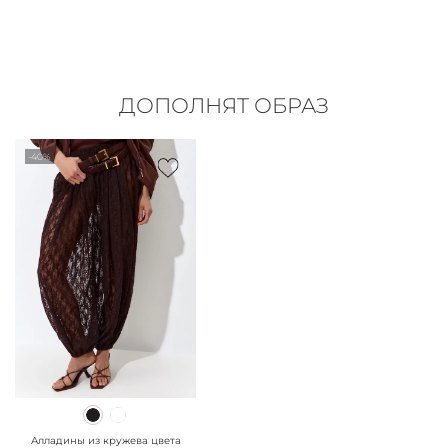
ДОПОЛНЯТ ОБРАЗ
-40%
" class="js-prevent-
images">
Алладины из кружева цвета