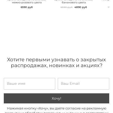
нежно-розового цвета
бананового цвета
го
6590 руб
6590 руб
4890 руб
719
Хотите первыми узнавать о закрытых
распродажах, новинках и акциях?
Хочу!
Нажимая кнопку «Хочу», вы даёте согласие на рекламную
рассылку и обработку персональных данных в соответствии