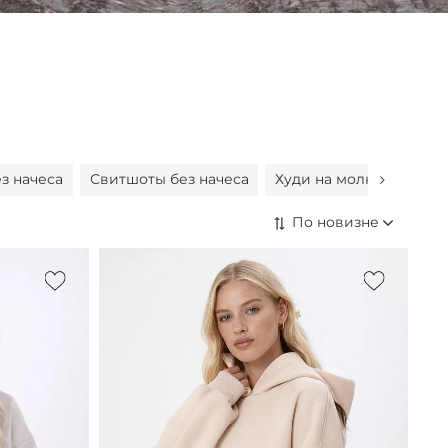
з начеса
Свитшоты без начеса
Худи на молнии
Ло