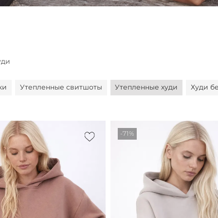
уди
ки
Утепленные свитшоты
Утепленные худи
Худи бе
-71%