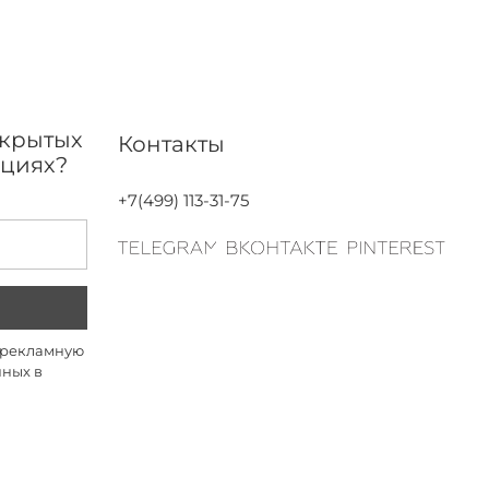
акрытых
Контакты
кциях?
+7(499) 113-31-75
а рекламную
нных в