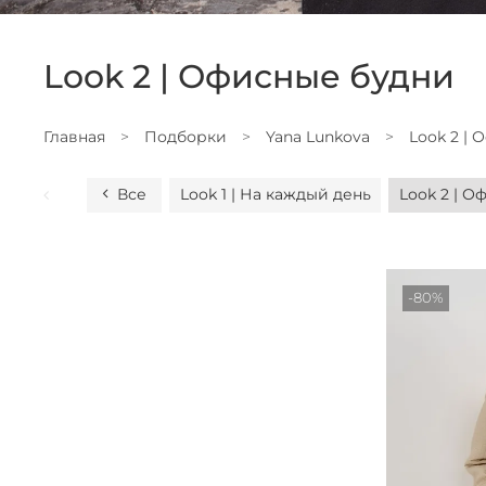
Look 2 | Офисные будни
Главная
Подборки
Yana Lunkova
Look 2 |
Все
Look 1 | На каждый день
Look 2 | 
-80%