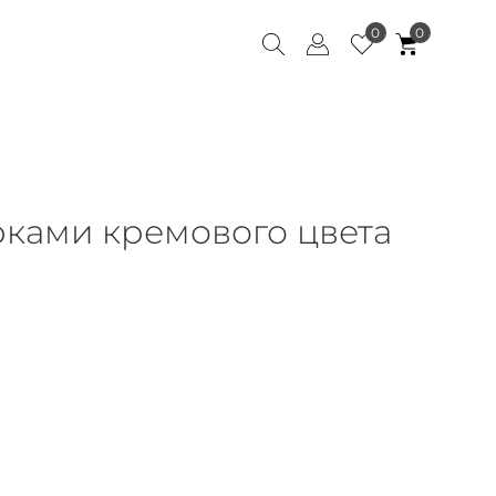
0
0
рками кремового цвета