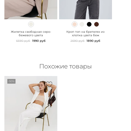
" class="js-prevent-
" class="js-prevent-
images">
images">
Жилетка свободная серо-
Кроп топ на бретелях из
бежевого цвета
хлопка цвета беж
6590 руб
1990 руб
2690 руб
1890 руб
Похожие товары
-50%