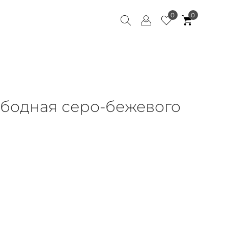
0
0
бодная серо-бежевого