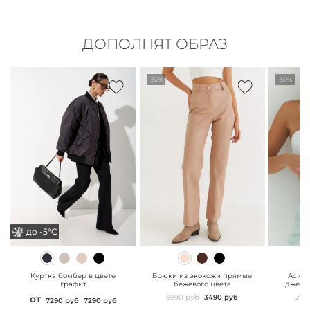
ДОПОЛНЯТ ОБРАЗ
-50%
-30%
до -5°С
до -5°С
" class="js-prevent-
" class="js-prevent-
" class="
images">
images">
images"
Куртка бомбер в цвете
Брюки из экокожи прямые
Асимм
графит
бежевого цвета
джерс
от
6990 руб
3490 руб
299
7290 руб
7290 руб