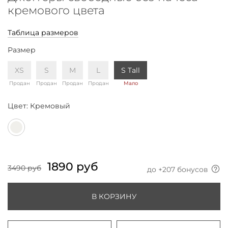
кремового цвета
Таблица размеров
Размер
XS
S
M
L
S Tall
Продан
Продан
Продан
Продан
Мало
Цвет:
Кремовый
1890 руб
3490 руб
до +
207
бонусов
В КОРЗИНУ