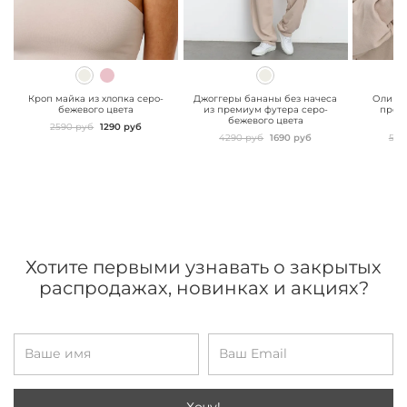
" class="js-prevent-
" class="js-prevent-
" class="
images">
images">
images"
Кроп майка из хлопка серо-
Джоггеры бананы без начеса
Олимпи
бежевого цвета
из премиум футера серо-
прем
бежевого цвета
б
2590 руб
1290 руб
4290 руб
1690 руб
549
Хотите первыми узнавать о закрытых
распродажах, новинках и акциях?
Хочу!