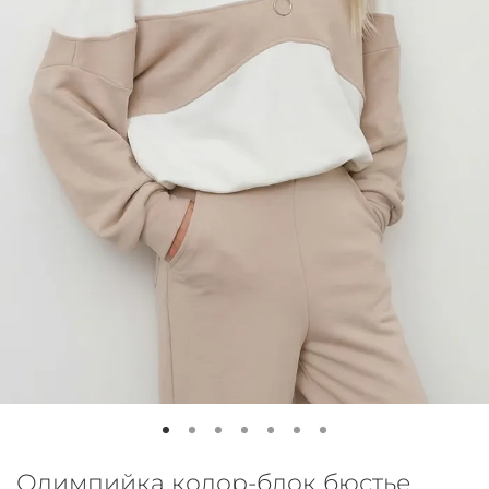
Олимпийка колор-блок бюстье