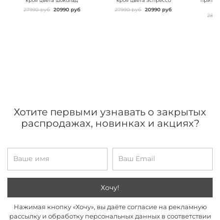
кроя цвета шоколад
кроя цвета эспрессо
притал
27990 руб
20990 руб
27990 руб
20990 руб
2899
Хотите первыми узнавать о закрытых
распродажах, новинках и акциях?
Хочу!
Нажимая кнопку «Хочу», вы даёте согласие на рекламную
рассылку и обработку персональных данных в соответствии