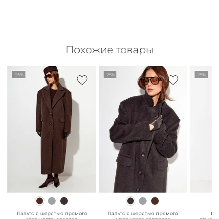
Похожие товары
-25%
-25%
-25%
" class="js-prevent-
" class="js-prevent-
" class="
images">
images">
images"
Пальто с шерстью прямого
Пальто с шерстью прямого
Па