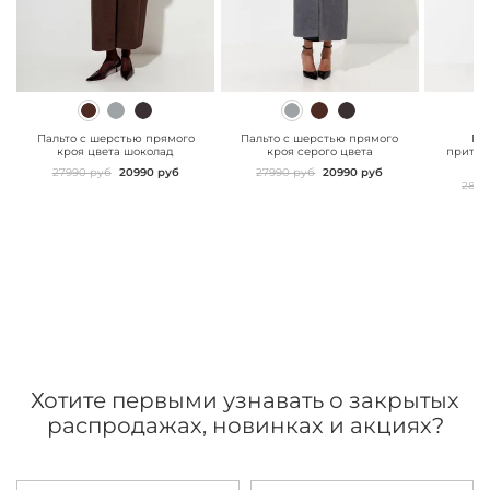
" class="js-prevent-
" class="js-prevent-
" class="
images">
images">
images"
Пальто с шерстью прямого
Пальто с шерстью прямого
Па
кроя цвета шоколад
кроя серого цвета
притал
27990 руб
20990 руб
27990 руб
20990 руб
2899
Хотите первыми узнавать о закрытых
распродажах, новинках и акциях?