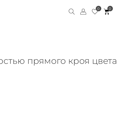
0
0
рстью прямого кроя цвета