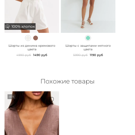
100% хлопок
100% хлопок
" class="js-prevent-
" class="js-prevent-
images">
images">
Шорты из денима кремового
Шорты с защипами мятного
цвета
цвета
4990 руб
1490 руб
5990 руб
1190 руб
Похожие товары
-81%