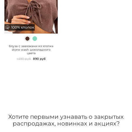
100% хлопок
100% хлопок
" class="js-prevent-
images">
Блуза с завязками из хлопка
stone wash шоколадного
цвета
4590 руб
890 руб
Хотите первыми узнавать о закрытых
распродажах, новинках и акциях?