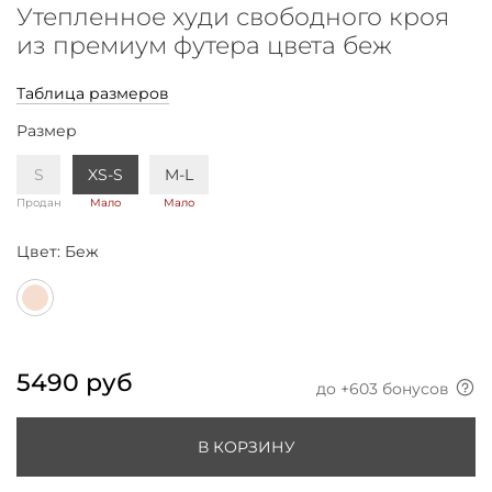
Утепленное худи свободного кроя
из премиум футера цвета беж
Таблица размеров
Размер
S
XS-S
M-L
Продан
Мало
Мало
Цвет:
Беж
5490 руб
до +
603
бонусов
В КОРЗИНУ