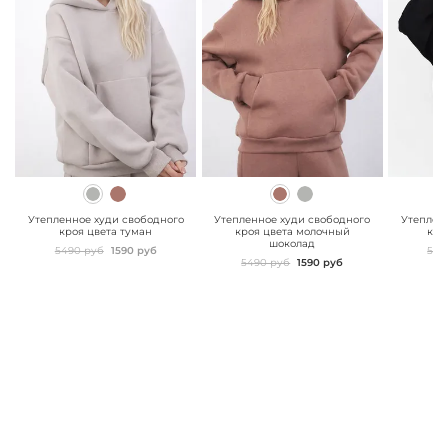
" class="js-prevent-
" class="js-prevent-
" class="
images">
images">
images"
Утепленное худи свободного
Утепленное худи свободного
Утеплен
кроя цвета туман
кроя цвета молочный
кро
шоколад
5490 руб
1590 руб
549
5490 руб
1590 руб