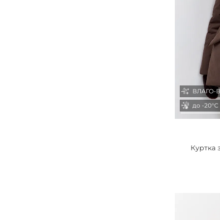
ВЛАГО-
до -20°С
Куртка 