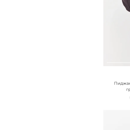
Пиджак
г