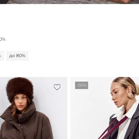
40%
%
до 80%
-50%