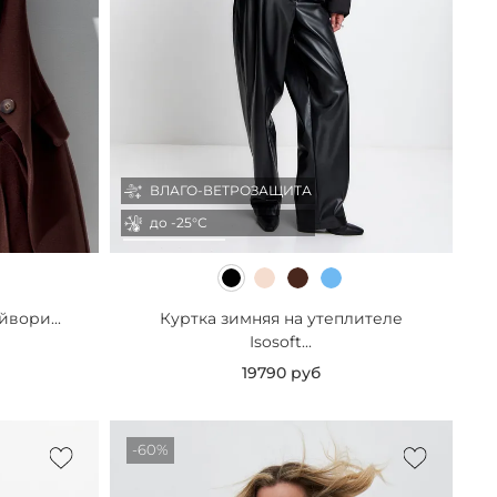
ВЛАГО-ВЕТРОЗАЩИТА
до -25°С
йвори...
Куртка зимняя на утеплителе
Isosoft...
19790 руб
-60%