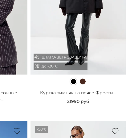
ВЛАГО-ВЕТРОЗАЩИТА
до -20°С
есочные
Куртка зимняя на поясе Фрости...
..
21990 руб
-50%