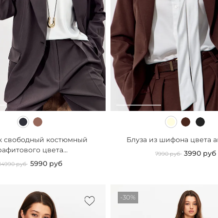
 свободный костюмный
Блуза из шифона цвета а
рафитового цвета...
3990 руб
7990 руб
5990 руб
14990 руб
-30%