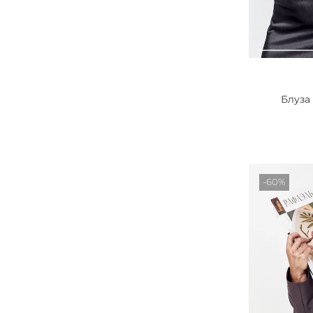
Блуза
-60%