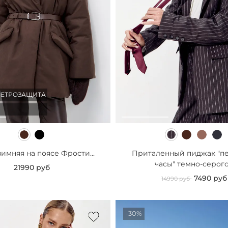
ВЕТРОЗАЩИТА
зимняя на поясе Фрости...
Приталенный пиджак "п
часы" темно-серого.
21990 руб
7490 руб
14990 руб
-30%