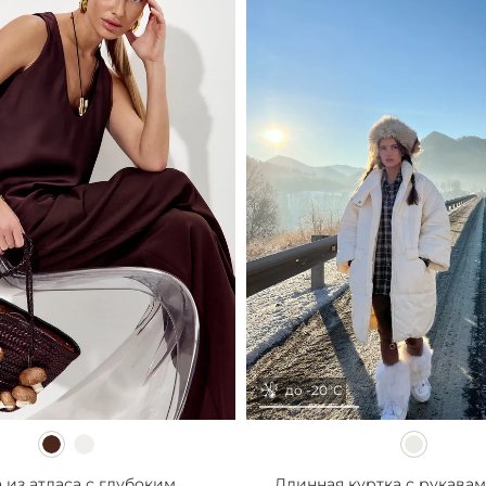
до -20°С
из атласа с глубоким...
Длинная куртка с рукавам