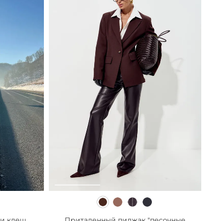
и клеш...
Приталенный пиджак "песочные