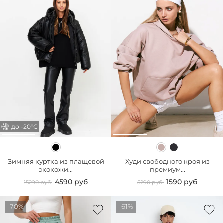
до -20°С
Зимняя куртка из плащевой
Худи свободного кроя из
экокожи...
премиум...
4590 руб
1590 руб
15290 руб
5290 руб
-70%
-61%