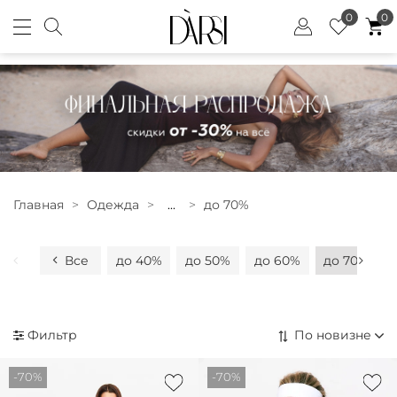
0
0
Главная
Одежда
...
до 70%
Все
до 40%
до 50%
до 60%
до 70%
Фильтр
-70%
-70%