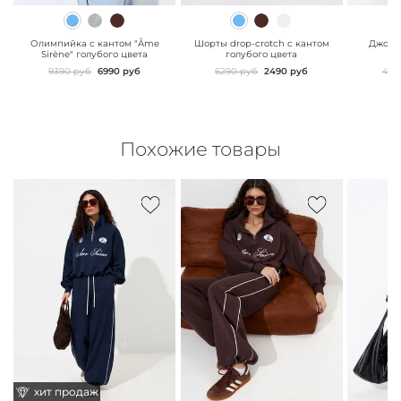
" class="js-prevent-
" class="js-prevent-
" class="
images">
images">
images"
Олимпийка с кантом "Âme
Шорты drop-crotch с кантом
Джогг
Sirène" голубого цвета
голубого цвета
9390 руб
6990 руб
6290 руб
2490 руб
459
Похожие товары
хит продаж
хит продаж