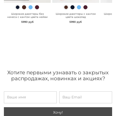
" class="js-prevent-
" class="js-prevent-
" class="
images">
images">
images"
Широкие джоггеры без
Широкие джоггеры с кантом
Широкие
начеса с кантом цвета нейви
цвета шоколад
сл
5990 руб
5990 руб
Хотите первыми узнавать о закрытых
распродажах, новинках и акциях?
Хочу!