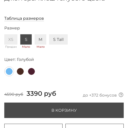
Таблица размеров
Размер
XS
S
M
S Tall
Продан
Мало
Мало
Цвет:
Голубой
3390 руб
4590 руб
до +
372
бонусов
В КОРЗИНУ