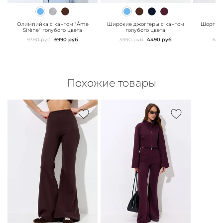
" class="js-prevent-
" class="js-prevent-
" class="
images">
images">
images"
Олимпийка с кантом "Âme
Широкие джоггеры с кантом
Шорты d
Sirène" голубого цвета
голубого цвета
г
9390 руб
6990 руб
5990 руб
4490 руб
629
Похожие товары