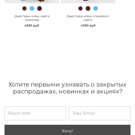
" class="js-prevent-
" class="js-prevent-
images">
images">
Джоггеры клеш цвета
Джоггеры клеш сливового
шоколад
цвета
4590 руб
4590 руб
Хотите первыми узнавать о закрытых
распродажах, новинках и акциях?
Хочу!