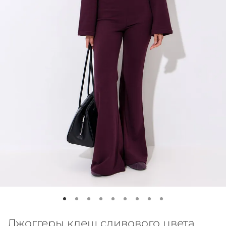
Джоггеры клеш сливового цвета