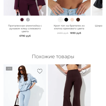
" class="js-prevent-
" class="js-prevent-
" class="
images">
images">
images"
Приталенная олимпийка с
Кроп топ на бретелях из
Широкие
рукавом клеш сливового
хлопка кремового цвета
сл
цвета
2690 руб
1890 руб
6790 руб
Похожие товары
-26%