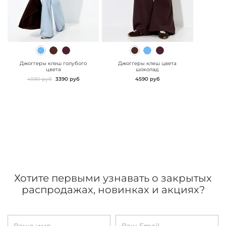
" class="js-prevent-
" class="js-prevent-
images">
images">
Джоггеры клеш голубого
Джоггеры клеш цвета
цвета
шоколад
4590 руб
3390 руб
4590 руб
Хотите первыми узнавать о закрытых
распродажах, новинках и акциях?