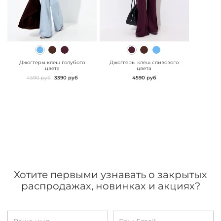
" class="js-prevent-
" class="js-prevent-
images">
images">
Джоггеры клеш голубого
Джоггеры клеш сливового
цвета
цвета
4590 руб
3390 руб
4590 руб
Хотите первыми узнавать о закрытых
распродажах, новинках и акциях?