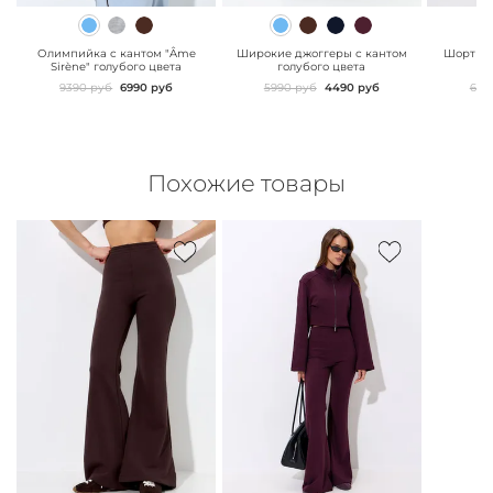
" class="js-prevent-
" class="js-prevent-
" class="
images">
images">
images"
Олимпийка с кантом "Âme
Широкие джоггеры с кантом
Шорты d
Sirène" голубого цвета
голубого цвета
г
9390 руб
6990 руб
5990 руб
4490 руб
629
Похожие товары