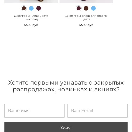
" class="js-prevent-
" class="js-prevent-
images">
images">
Джоггеры клеш цвета
Джоггеры клеш сливового
шоколад
цвета
4590 руб
4590 руб
Хотите первыми узнавать о закрытых
распродажах, новинках и акциях?
Хочу!