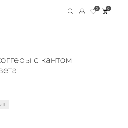
0
0
оггеры с кантом
вета
all