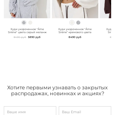
" class="js-prevent-
" class="js-prevent-
" class="
images">
images">
images"
Худи укороченное "Âme
Худи укороченное "Âme
Худи 
Sirène" цвета серый меланж
Sirène" кремового цвета
Sirèn
8490 руб
5890 руб
8490 руб
849
Хотите первыми узнавать о закрытых
распродажах, новинках и акциях?