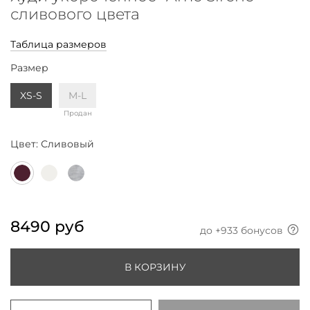
сливового цвета
Таблица размеров
Размер
XS-S
M-L
Продан
Цвет:
Сливовый
8490 руб
до +
933
бонусов
В КОРЗИНУ