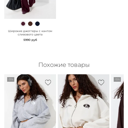
" class="js-prevent-
images">
Широкие джоггеры с кантом
сливового цвета
5990 руб
Похожие товары
-31%
-15%