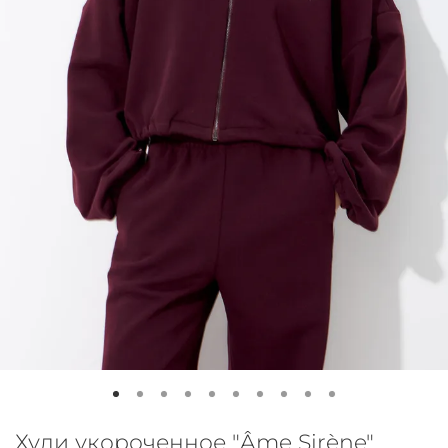
Худи укороченное "Âme Sirène"