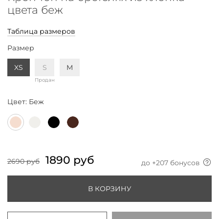
цвета беж
Таблица размеров
Размер
XS
S
M
Продан
Цвет:
Беж
1890 руб
2690 руб
до +
207
бонусов
В КОРЗИНУ