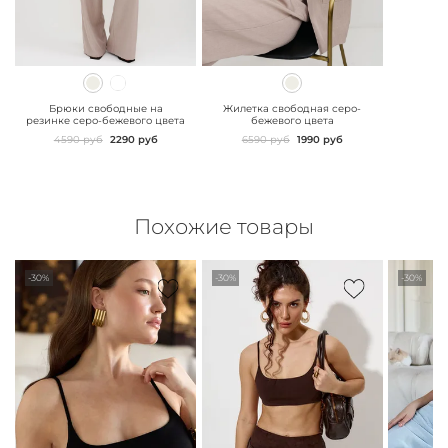
" class="js-prevent-
" class="js-prevent-
images">
images">
Брюки свободные на
Жилетка свободная серо-
резинке серо-бежевого цвета
бежевого цвета
4590 руб
2290 руб
6590 руб
1990 руб
Похожие товары
-30%
-30%
-30%