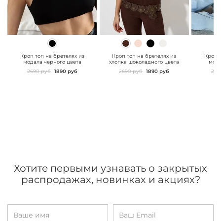
" class="js-prevent-
" class="js-prevent-
" class="
images">
images">
images"
Кроп топ на бретелях из
Кроп топ на бретелях из
Кроп т
модала черного цвета
хлопка шоколадного цвета
мода
2690 руб
1890 руб
2690 руб
1890 руб
269
Хотите первыми узнавать о закрытых
распродажах, новинках и акциях?