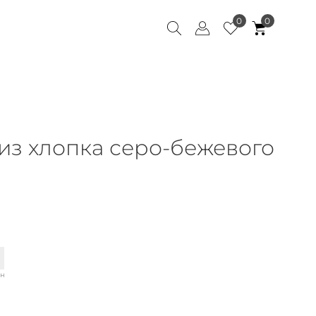
0
0
из хлопка серо-бежевого
ан