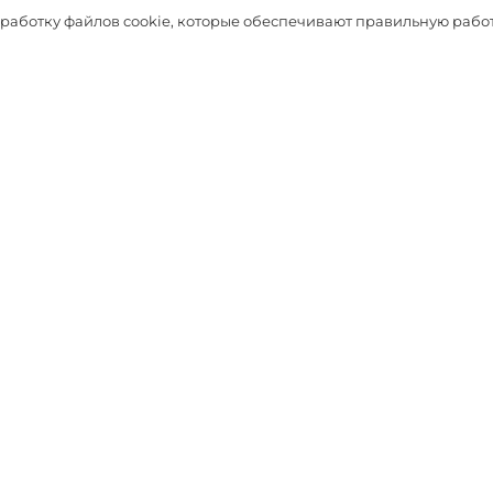
Таблица размеров
бработку файлов cookie, которые обеспечивают правильную работ
Выбрать
ДОПОЛНЯТ ОБРАЗ
-71%
-60%