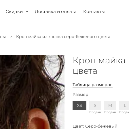
Скидки
Доставка и оплата
Контакты
опы
Кроп майка из хлопка серо-бежевого цвета
Кроп майка 
цвета
Таблица размеров
Размер
XS
S
M
L
Продан
Продан
Прод
Цвет:
Серо-бежевый