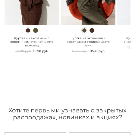
" class="js-prevent-
" class="js-prevent-
" class="
images">
images">
images"
Куртка из экозамши с
Куртка из экозамши с
Курт
воротником стойкой цвета
воротником стойкой цвета
экоза
шоколад
хаки
1299
13590 руб
11590 руб
13590 руб
11590 руб
Хотите первыми узнавать о закрытых
распродажах, новинках и акциях?