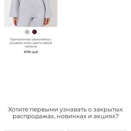
" class="js-prevent-
images">
Приталенная олимпийка с
рукавом клеш цвета серый
меланж
6790 руб
Хотите первыми узнавать о закрытых
распродажах, новинках и акциях?