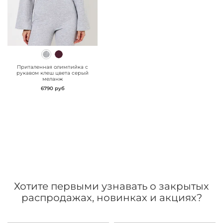
" class="js-prevent-
images">
Приталенная олимпийка с
рукавом клеш цвета серый
меланж
6790 руб
Хотите первыми узнавать о закрытых
распродажах, новинках и акциях?