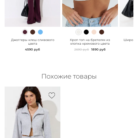
" class="js-prevent-
" class="js-prevent-
" class="
images">
images">
images"
Джоггеры клеш сливового
Кроп топ на бретелях из
Широкие
цвета
хлопка кремового цвета
сл
4590 руб
2690 руб
1890 руб
Похожие товары