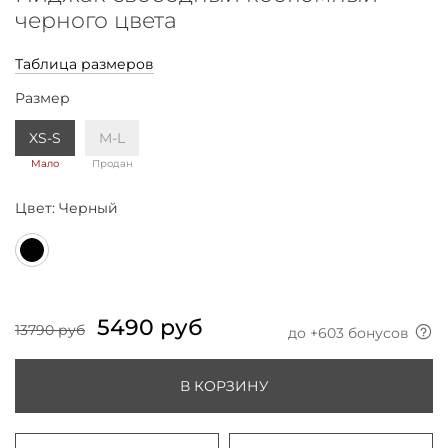
черного цвета
Таблица размеров
Размер
XS-S
M-L
Мало
Продан
Цвет:
Черный
5490 руб
13790 руб
до +
603
бонусов
В КОРЗИНУ