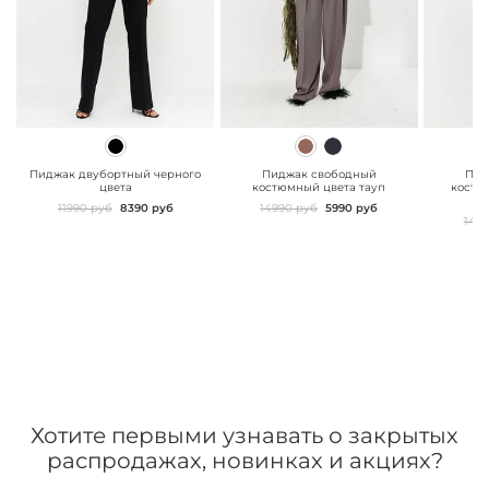
" class="js-prevent-
" class="js-prevent-
" class="
images">
images">
images"
Пиджак двубортный черного
Пиджак свободный
Пид
цвета
костюмный цвета тауп
костю
11990 руб
8390 руб
14990 руб
5990 руб
149
Хотите первыми узнавать о закрытых
распродажах, новинках и акциях?