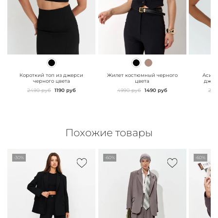
" class="js-prevent-
" class="js-prevent-
" class="
images">
images">
images"
Короткий топ из джерси
Жилет костюмный черного
Асимм
черного цвета
цвета
джер
2490 руб
1190 руб
4990 руб
1490 руб
299
Похожие товары
-30%
-60%
-60%