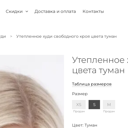
Скидки
Доставка и оплата
Контакты
уди
Утепленное худи свободного кроя цвета туман
Утепленное 
цвета туман
Таблица размеров
Размер
XS
S
M
Продан
Продан
Цвет:
Туман