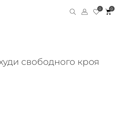
0
0
худи свободного кроя