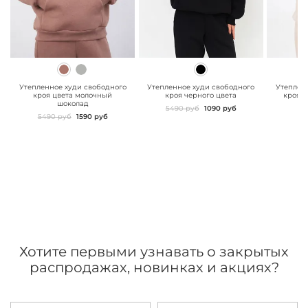
" class="js-prevent-
" class="js-prevent-
" class="
images">
images">
images"
Утепленное худи свободного
Утепленное худи свободного
Утеплен
кроя цвета молочный
кроя черного цвета
кроя 
шоколад
5490 руб
1090 руб
5490 руб
1590 руб
Хотите первыми узнавать о закрытых
распродажах, новинках и акциях?