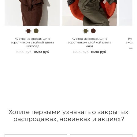
" class="js-prevent-
" class="js-prevent-
" class="
images">
images">
images"
Куртка из экозамши с
Куртка из экозамши с
Курт
воротником стойкой цвета
воротником стойкой цвета
экоза
шоколад
хаки
1299
13590 руб
11590 руб
13590 руб
11590 руб
Хотите первыми узнавать о закрытых
распродажах, новинках и акциях?