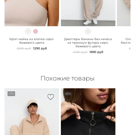
" class="js-prevent-
" class="js-prevent-
" class="
images">
images">
images"
Кроп майка из хлопка серо-
Джоггеры бананы без начеса
Олимп
бежевого цвета
из премиум футера серо-
бюстье 
бежевого цвета
2590 руб
1290 руб
549
4290 руб
1690 руб
Похожие товары
-71%
-60%