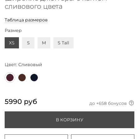
сливового цвета
Таблица размеров
Размер
XS
S
M
S Tall
Цвет:
Сливовый
5990 руб
до +
658
бонусов
В КОРЗИНУ