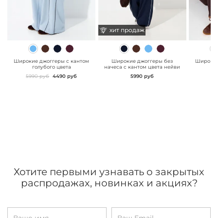
хит продаж
хит продаж
" class="js-prevent-
" class="js-prevent-
" class="
images">
images">
images"
Широкие джоггеры с кантом
Широкие джоггеры без
Широкие
голубого цвета
начеса с кантом цвета нейви
ц
5990 руб
4490 руб
5990 руб
Хотите первыми узнавать о закрытых
распродажах, новинках и акциях?