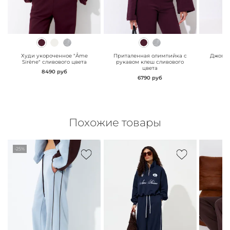
" class="js-prevent-
" class="js-prevent-
" class="
images">
images">
images"
Худи укороченное "Âme
Приталенная олимпийка с
Джогге
Sirène" сливового цвета
рукавом клеш сливового
цвета
8490 руб
6790 руб
Похожие товары
-25%