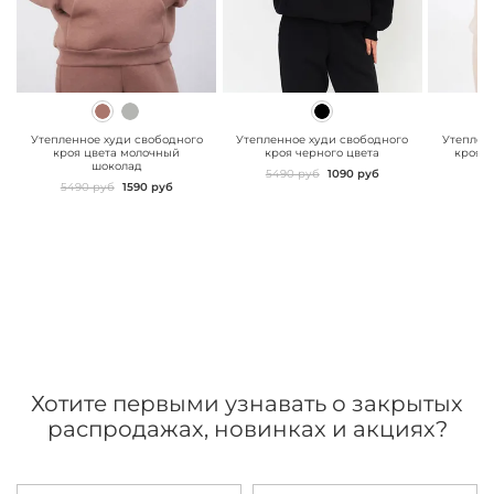
" class="js-prevent-
" class="js-prevent-
" class="
images">
images">
images"
Утепленное худи свободного
Утепленное худи свободного
Утеплен
кроя цвета молочный
кроя черного цвета
кроя 
шоколад
5490 руб
1090 руб
5490 руб
1590 руб
Хотите первыми узнавать о закрытых
распродажах, новинках и акциях?