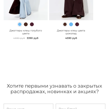
" class="js-prevent-
" class="js-prevent-
images">
images">
Джоггеры клеш голубого
Джоггеры клеш цвета
цвета
шоколад
4590 руб
3390 руб
4590 руб
Хотите первыми узнавать о закрытых
распродажах, новинках и акциях?