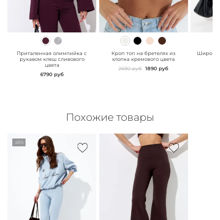
" class="js-prevent-
" class="js-prevent-
" class="
images">
images">
images"
Приталенная олимпийка с
Кроп топ на бретелях из
Широкие
рукавом клеш сливового
хлопка кремового цвета
сл
цвета
2690 руб
1890 руб
6790 руб
Похожие товары
-26%