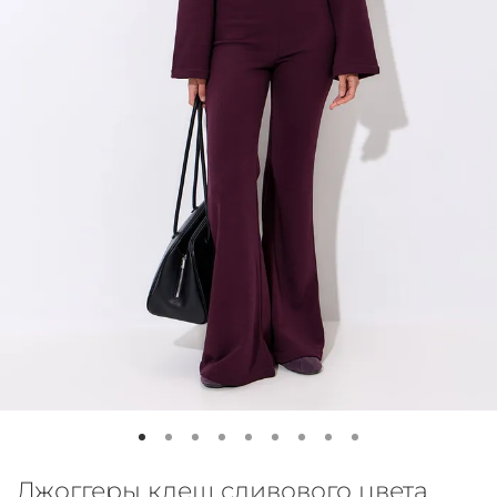
Джоггеры клеш сливового цвета