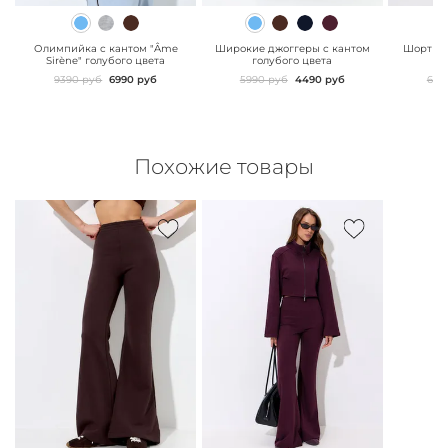
" class="js-prevent-
" class="js-prevent-
" class="
images">
images">
images"
Олимпийка с кантом "Âme
Широкие джоггеры с кантом
Шорты d
Sirène" голубого цвета
голубого цвета
г
9390 руб
6990 руб
5990 руб
4490 руб
629
Похожие товары