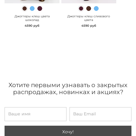
" class="js-prevent-
" class="js-prevent-
images">
images">
Джоггеры клеш цвета
Джоггеры клеш сливового
шоколад
цвета
4590 руб
4590 руб
Хотите первыми узнавать о закрытых
распродажах, новинках и акциях?
Хочу!