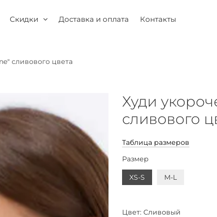
Скидки
Доставка и оплата
Контакты
ne" сливового цвета
Худи укороч
сливового ц
Таблица размеров
Размер
XS-S
M-L
Цвет:
Сливовый