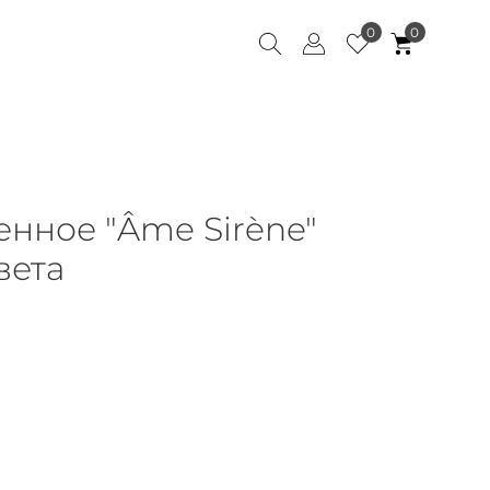
0
0
енное "Âme Sirène"
вета