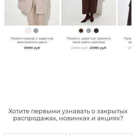
" class="js-prevent-
" class="js-prevent-
" class="
images">
images">
images"
Пальто-пиджак с шерстью
Пальто с шерстью прямого
Пальто
жемчужного цвета
кроя цвета шоколад
кроя
18990 руб
27990 руб
20990 руб
2799
Хотите первыми узнавать о закрытых
распродажах, новинках и акциях?