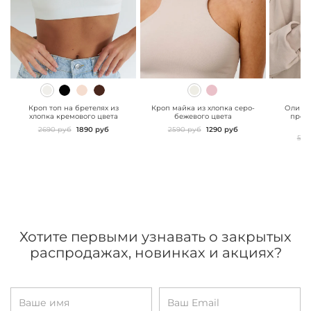
" class="js-prevent-
" class="js-prevent-
" class="
images">
images">
images"
Кроп топ на бретелях из
Кроп майка из хлопка серо-
Олимпи
хлопка кремового цвета
бежевого цвета
прем
б
2690 руб
1890 руб
2590 руб
1290 руб
549
Хотите первыми узнавать о закрытых
распродажах, новинках и акциях?