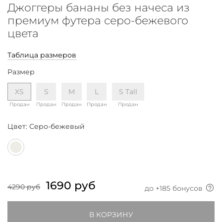
Джоггеры бананы без начеса из
премиум футера серо-бежевого
цвета
Таблица размеров
Размер
XS
S
M
L
S Tall
Продан
Продан
Продан
Продан
Продан
Цвет:
Серо-бежевый
1690 руб
4290 руб
до +
185
бонусов
В КОРЗИНУ