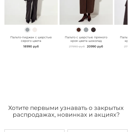
" class="js-prevent-
" class="js-prevent-
" class="
images">
images">
images"
Пальто-пиджак с шерстью
Пальто с шерстью прямого
Пальто
серого цвета
кроя цвета шоколад
кроя
18990 руб
27990 руб
20990 руб
2799
Хотите первыми узнавать о закрытых
распродажах, новинках и акциях?